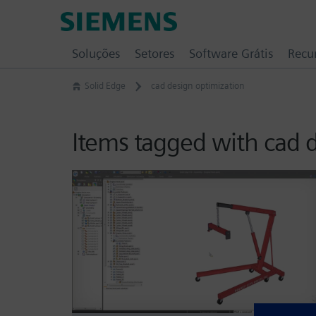
Skip
Siemens
to
Software
content
Soluções
Setores
Software Grátis
Recu
Solid Edge
cad design optimization
Items tagged with cad 