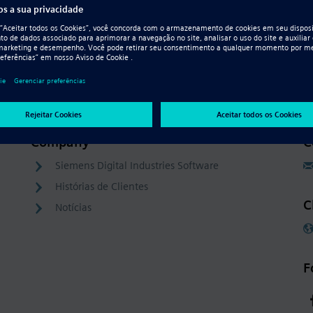
Company
C
Siemens Digital Industries Software
Histórias de Clientes
C
Notícias
F