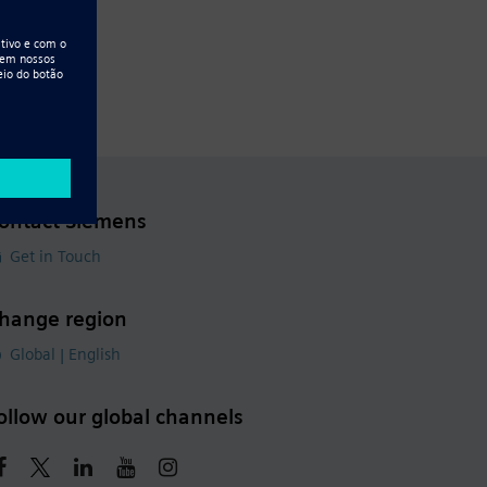
ontact Siemens
Get in Touch
hange region
Global | English
ollow our global channels