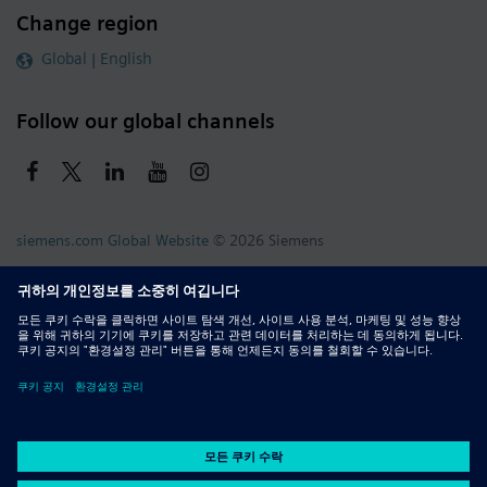
Change region
Global | English
Follow our global channels
siemens.com Global Website
© 2026 Siemens
Whistleblowing
Corporate Information
DMCA
Privacy Notice
Terms of Use
Digital ID
Report Piracy