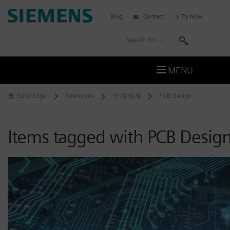
Skip
Siemens
Blog
Contact
Try Now
to
Software
content
S
e
a
MENU
r
c
Solid Edge
Resources
전기 설계
PCB Design
h
Items tagged with PCB Desig