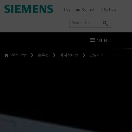
Skip
Siemens
Blog
Contact
Try Now
to
Software
content
S
e
a
MENU
r
c
Solid Edge
솔루션
이니셔티브
모빌리티
h