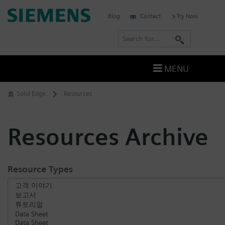
Skip
Siemens
Blog
Contact
Try Now
to
Software
content
S
e
a
MENU
r
c
Solid Edge
Resources
h
Resources Archive
Resource Types