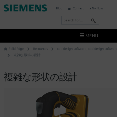
Skip
Siemens
Blog
Contact
Try Now
to
Software
content
S
e
a
MENU
r
c
Solid Edge
Resources
cad design software
,
cad design softwar
h
複雑な形状の設計
複雑な形状の設計