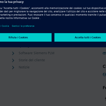
s
Company
C
Software Siemens PLM
Storie del cliente
C
Notizie
F