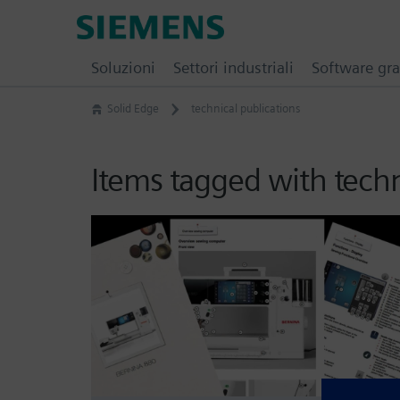
Skip
Siemens
to
Software
content
Soluzioni
Settori industriali
Software gra
Solid Edge
technical publications
Items tagged with techn