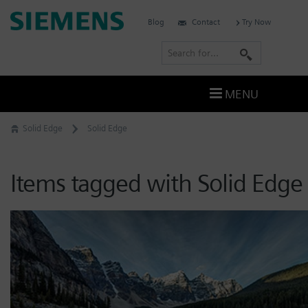
Skip
Siemens
Blog
Contact
Try Now
to
Software
content
S
e
a
MENU
r
c
Solid Edge
Solid Edge
h
Items tagged with Solid Edge