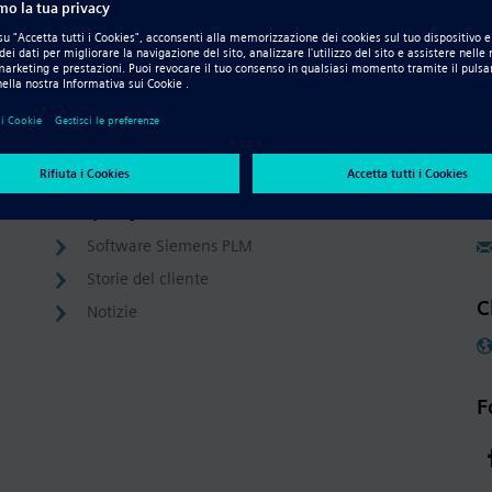
Company
C
Software Siemens PLM
Storie del cliente
C
Notizie
F