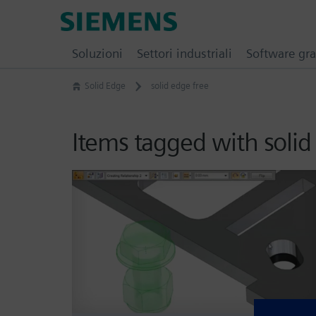
Skip
Siemens
to
Software
content
Soluzioni
Settori industriali
Software gra
Solid Edge
solid edge free
Items tagged with solid