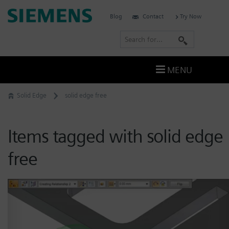
Skip
Siemens
Blog
Contact
Try Now
to
Software
content
S
e
a
MENU
r
c
Solid Edge
solid edge free
h
Items tagged with solid edge
free