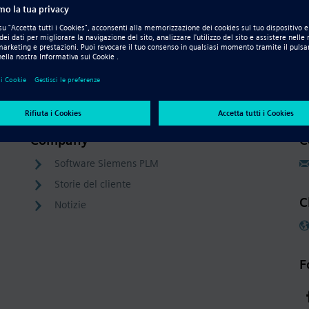
Resource - Video
Progettazione di una parte in lamiera
Company
C
Software Siemens PLM
Storie del cliente
C
Notizie
F