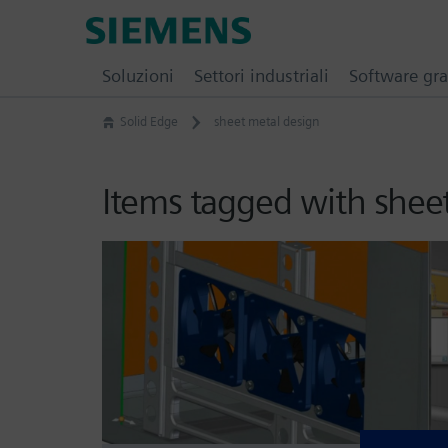
Skip
Siemens
to
Software
content
Soluzioni
Settori industriali
Software gra
Solid Edge
sheet metal design
Items tagged with shee