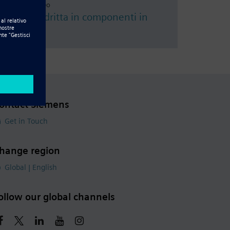
Resource - Video
Frenatura dritta in componenti in
lamiera
ontact Siemens
Get in Touch
hange region
Global | English
ollow our global channels