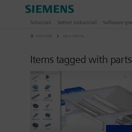
Skip
Siemens
to
Software
content
Soluzioni
Settori industriali
Software gra
Solid Edge
parts catalog
Items tagged with parts