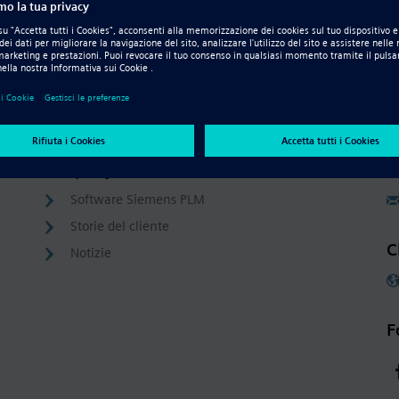
Company
C
Software Siemens PLM
Storie del cliente
C
Notizie
F