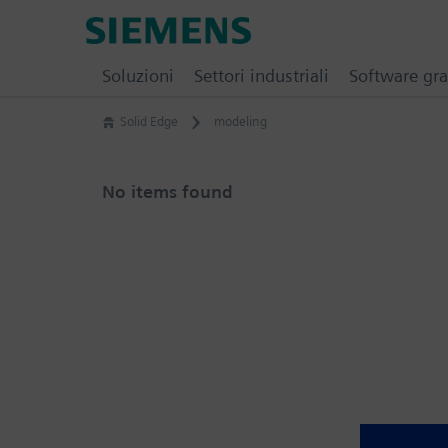
Skip
Siemens
to
Software
content
Soluzioni
Settori industriali
Software gra
Solid Edge
modeling
No items found