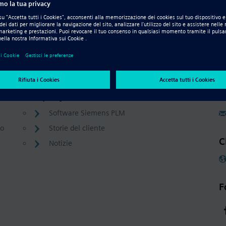
Company
C
Software Siemens PLM
to
Storie del cliente
C
Notizie
F