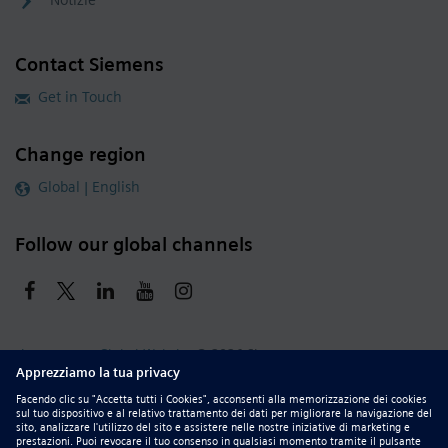
Notizie
Contact Siemens
Get in Touch
Change region
Global | English
Follow our global channels
siemens.com Global Website
© 2026 Siemens
Whistleblowing
Corporate Information
DMCA
Privacy Notice
Terms of Use