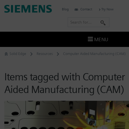
Skip
Siemens
Blog
Contact
Try Now
to
Software
content
S
e
a
MENU
r
c
Solid Edge
Resources
Computer Aided Manufacturing (CAM)
h
Items tagged with Computer
Aided Manufacturing (CAM)