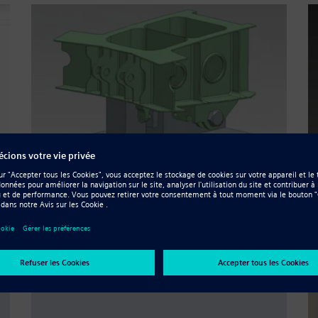
Resource - Vidéo
CAMWorks for Solid Edge
Resource - Vidéo
Solid Edge Optimisation de la
conception