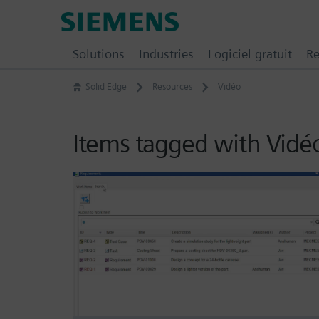
Skip
Siemens
to
Digital
content
Solutions
Industries
Logiciel gratuit
Re
Industries
Software
Solid Edge
Resources
Vidéo
–
Ingenuity
for
Items tagged with Vidé
Life