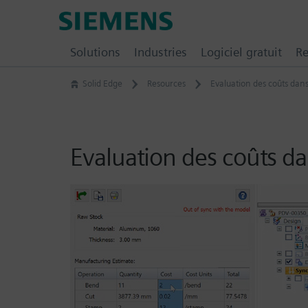
Skip
Siemens
to
Digital
content
Solutions
Industries
Logiciel gratuit
Re
Industries
Software
Solid Edge
Resources
Evaluation des coûts dan
–
Ingenuity
for
Life
Evaluation des coûts d