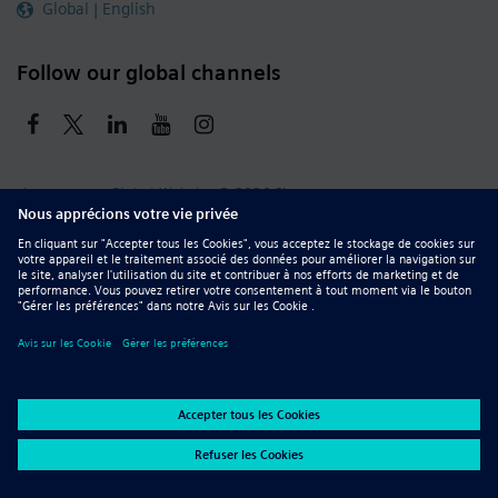
Global | English
Follow our global channels
siemens.com Global Website
© 2026 Siemens
Whistleblowing
Corporate Information
DMCA
Privacy Notice
Terms of Use
Digital ID
Report Piracy