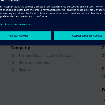
Resource - Video
s
Reutilización mejorada de los diseños
a partir de otros modelos de CAD 3D
Company
C
Siemens Digital Industries Software
Historias de clientes
C
Noticias
F