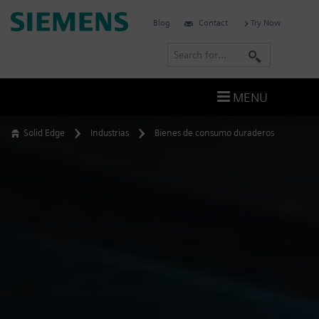
Skip
Siemens
Blog
Contact
Try Now
to
Software
content
S
e
a
MENU
r
c
Solid Edge
Industrias
Bienes de consumo duraderos
h