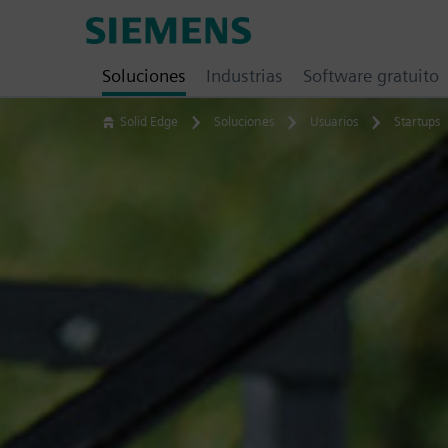
Skip
Siemens
to
Software
content
Soluciones
Industrias
Software gratuito
Solid Edge
Soluciones
Usuarios
Startups