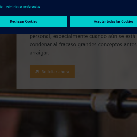
para lanzar sus ideas al mercado rápidamen
medios necesarios para adquirir los recursos
por mantener un nivel constante de flujo de 
obtener nuevas aptitudes y los problemas de 
personal, especialmente cuando aún se está
condenar al fracaso grandes conceptos ante
arraigar.
Solicitar ahora