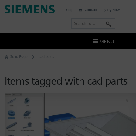
Skip
Siemens
Blog
Contact
Try Now
to
Software
content
S
e
a
MENU
r
c
Solid Edge
cad parts
h
Items tagged with cad parts