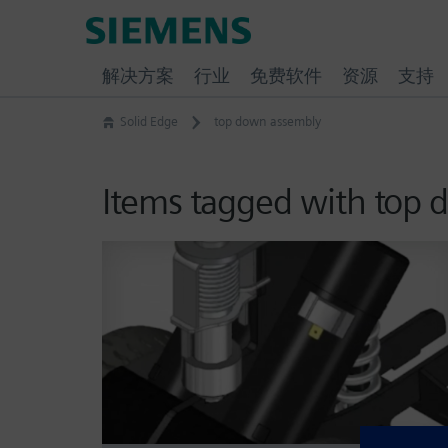
Skip
Siemens
to
Software
content
解决方案
行业
免费软件
资源
支持
Solid Edge
top down assembly
Items tagged with top