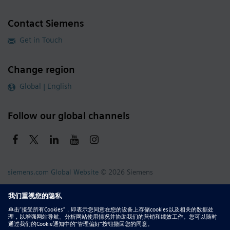
Contact Siemens
Get in Touch
Change region
Global | English
Follow our global channels
siemens.com Global Website
© 2026 Siemens
Whistleblowing
Corporate Information
DMCA
Privacy Notice
Terms of Use
Digital ID
Report Piracy