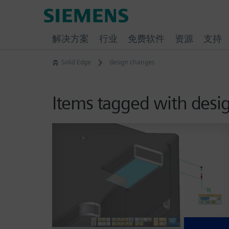
Skip
Siemens
to
Software
content
解决方案
行业
免费软件
资源
支持
Solid Edge
design changes
Items tagged with desi