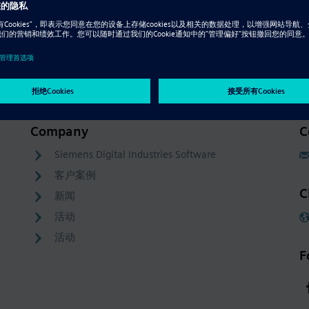
Company
C
Siemens Digital Industries Software
客户案例
C
新闻
活动
活动
F