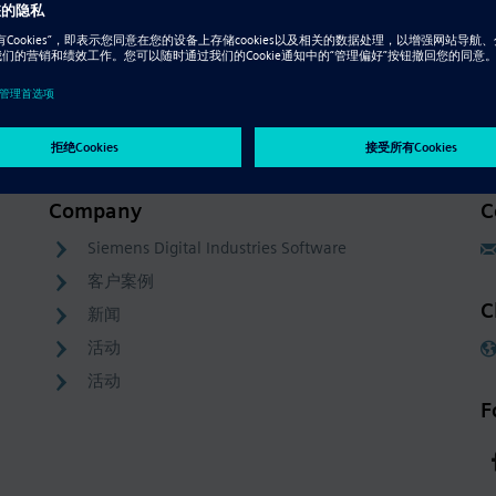
Company
C
Siemens Digital Industries Software
客户案例
C
新闻
活动
活动
F