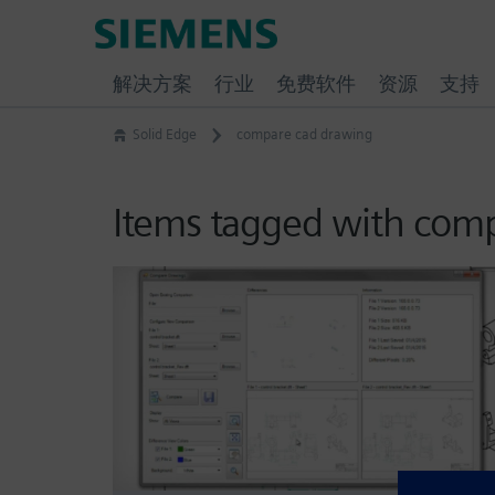
Skip
Siemens
to
Software
content
解决方案
行业
免费软件
资源
支持
Solid Edge
compare cad drawing
Items tagged with com