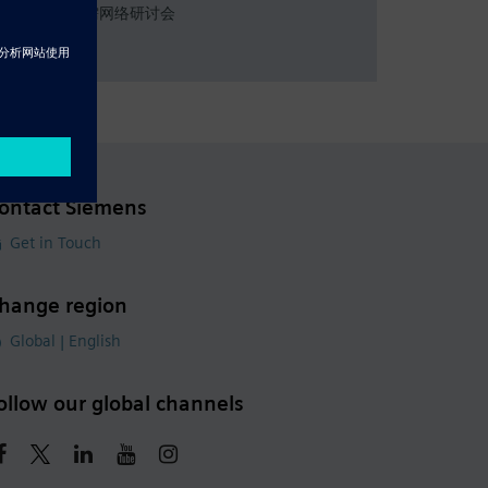
Resource - 按需网络研讨会
设计验证
ontact Siemens
Get in Touch
hange region
Global | English
ollow our global channels