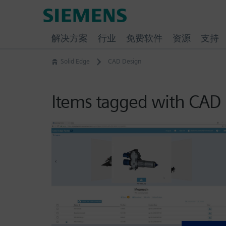
Skip
Siemens
to
Software
content
解决方案
行业
免费软件
资源
支持
Solid Edge
CAD Design
Items tagged with CAD