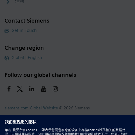
活动
Contact Siemens
Get in Touch
Change region
Global | English
Follow our global channels
siemens.com Global Website
© 2026 Siemens
Whistleblowing
Corporate Information
DMCA
Privacy Notice
Terms of Use