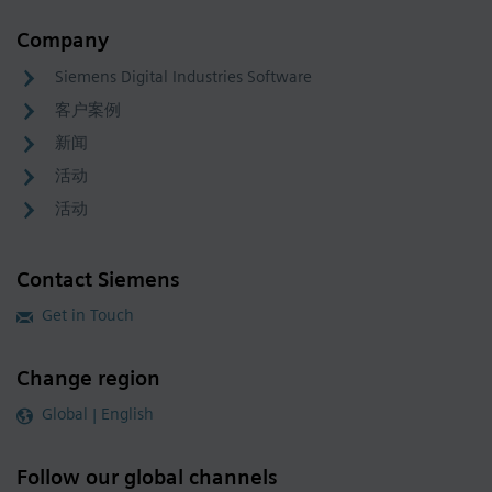
Company
Siemens Digital Industries Software
客户案例
新闻
活动
活动
Contact Siemens
Get in Touch
Change region
Global | English
Follow our global channels