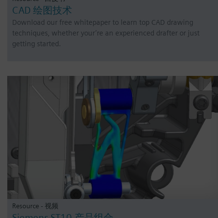
CAD 绘图技术
Download our free whitepaper to learn top CAD drawing
techniques, whether your’re an experienced drafter or just
getting started.
Resource - 视频
Siemens ST10 产品组合