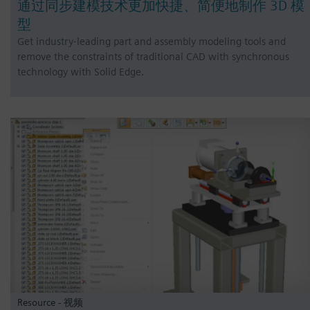
通过同步建模技术更加快捷、简便地制作 3D 模
型
Get industry-leading part and assembly modeling tools and
remove the constraints of traditional CAD with synchronous
technology with Solid Edge.
Resource - 视频