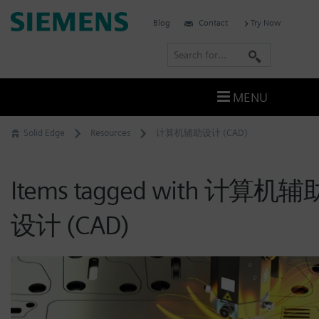
Skip
Siemens
Blog
Contact
Try Now
to
Software
content
S
e
a
MENU
r
c
Solid Edge
Resources
计算机辅助设计 (CAD)
h
Items tagged with 计算机辅
设计 (CAD)