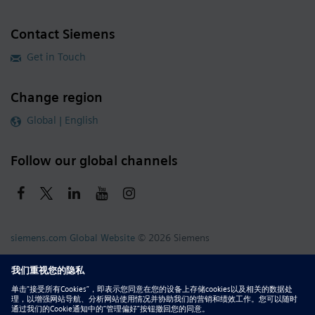
Contact Siemens
Get in Touch
Change region
Global | English
Follow our global channels
siemens.com Global Website
© 2026 Siemens
Whistleblowing
Corporate Information
DMCA
Privacy Notice
Terms of Use
Digital ID
Report Piracy