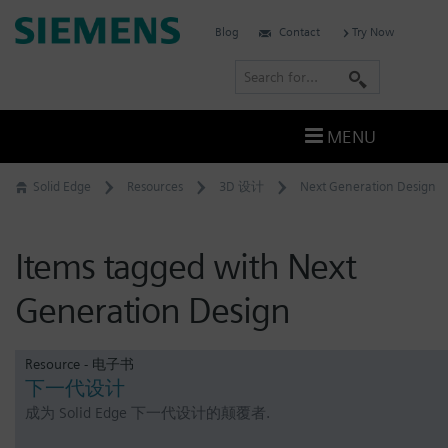
Skip
Siemens
Blog
Contact
Try Now
to
Software
content
S
e
a
MENU
r
c
Solid Edge
Resources
3D 设计
Next Generation Design
h
Items tagged with Next
Generation Design
Resource - 电子书
下一代设计
成为 Solid Edge 下一代设计的颠覆者.