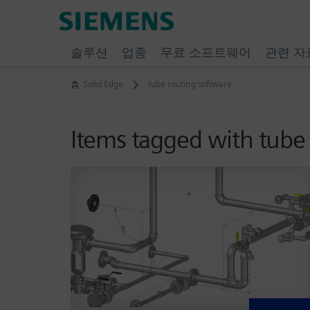
Skip
Siemens
to
Software
content
솔루션
업종
무료 소프트웨어
관련 자
Solid Edge
tube routing software
Items tagged with tube