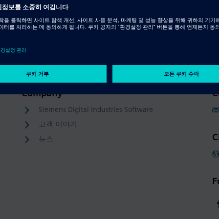
Company
C
Siemens Digital Industries Software
고객 이야기
C
뉴스
F