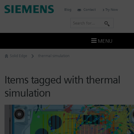
Skip
Siemens
Blog
Contact
Try Now
to
Software
content
S
e
a
MENU
r
c
Solid Edge
thermal simulation
h
Items tagged with thermal
simulation