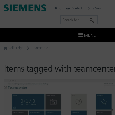
Skip
Siemens
Blog
Contact
Try Now
to
Software
content
S
e
a
MENU
r
c
Solid Edge
teamcenter
h
Items tagged with teamcente