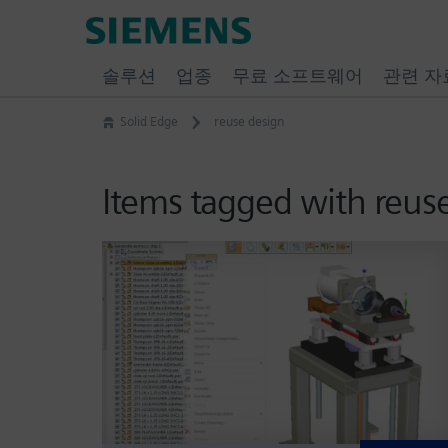
Skip
Siemens
to
Software
content
솔루션
업종
무료 소프트웨어
관련 자
Solid Edge
reuse design
Items tagged with reus