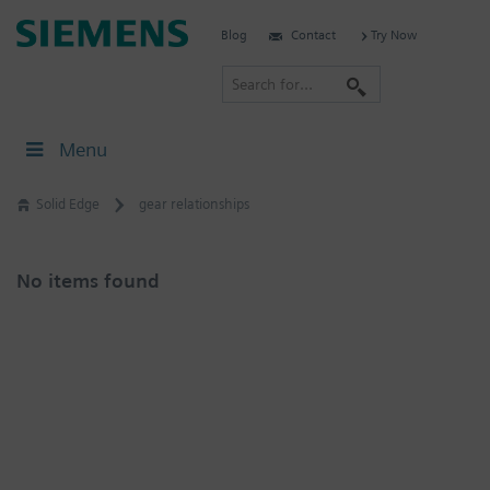
Skip
Siemens
Blog
Contact
Try Now
to
Software
content
S
e
a
Menu
r
c
Solid Edge
gear relationships
h
No items found