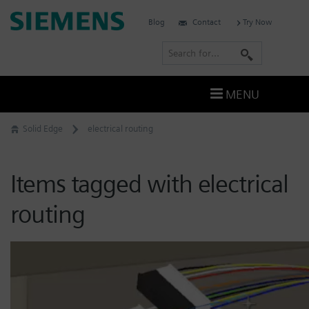
Skip
Siemens
Blog
Contact
Try Now
to
Software
content
S
e
a
MENU
r
c
Solid Edge
electrical routing
h
Items tagged with electrical
routing