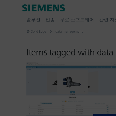
Skip
Siemens
to
Software
content
솔루션
업종
무료 소프트웨어
관련 자
Solid Edge
data management
Items tagged with dat