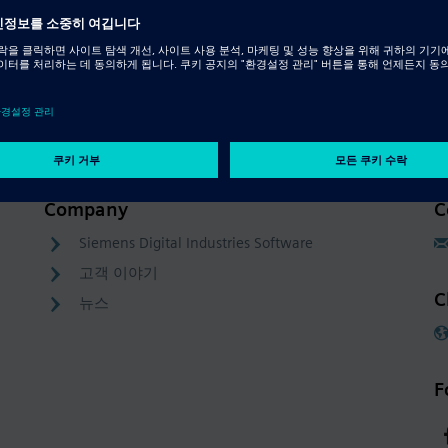
Company
C
Siemens Digital Industries Software
고객 이야기
C
뉴스
F