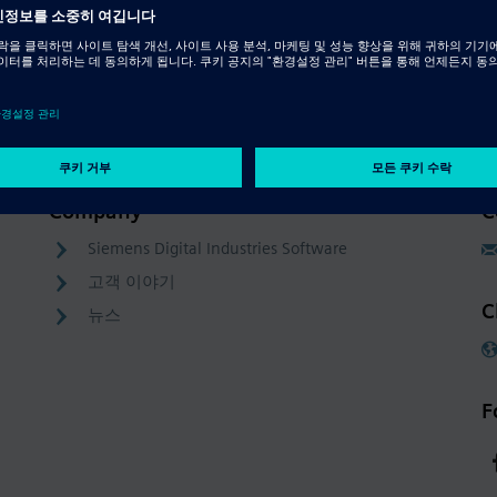
Company
C
Siemens Digital Industries Software
고객 이야기
C
뉴스
F