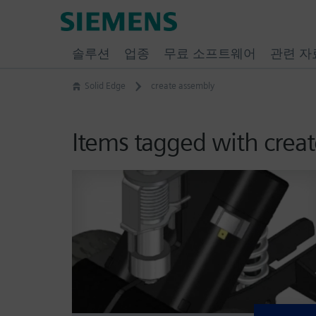
Skip
Siemens
to
Software
content
솔루션
업종
무료 소프트웨어
관련 자
Solid Edge
create assembly
Items tagged with crea