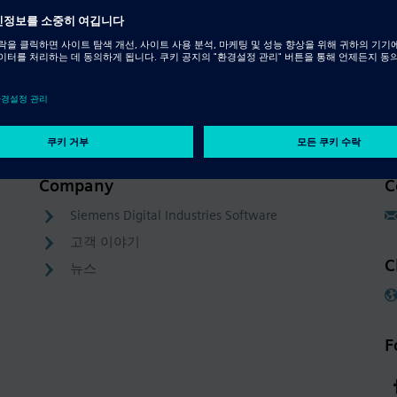
Company
C
Siemens Digital Industries Software
고객 이야기
C
뉴스
F