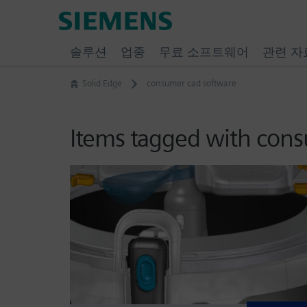
Skip
Siemens
to
Software
content
솔루션
업종
무료 소프트웨어
관련 자
Solid Edge
consumer cad software
Items tagged with con