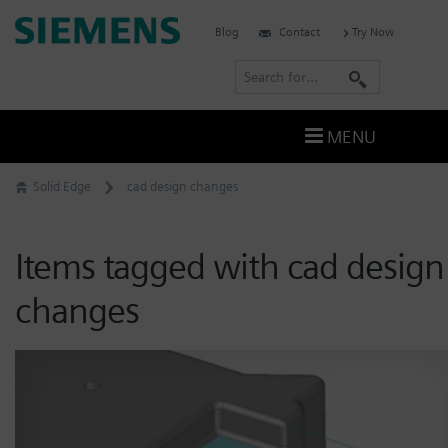
Skip
Siemens
Blog
Contact
Try Now
to
Software
content
S
e
a
MENU
r
c
Solid Edge
cad design changes
h
Items tagged with cad design
changes