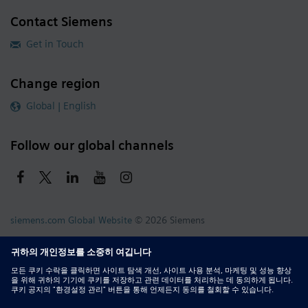
Contact Siemens
Get in Touch
Change region
Global | English
Follow our global channels
siemens.com Global Website
© 2026 Siemens
Whistleblowing
Corporate Information
DMCA
Privacy Notice
Terms of Use
Digital ID
Report Piracy