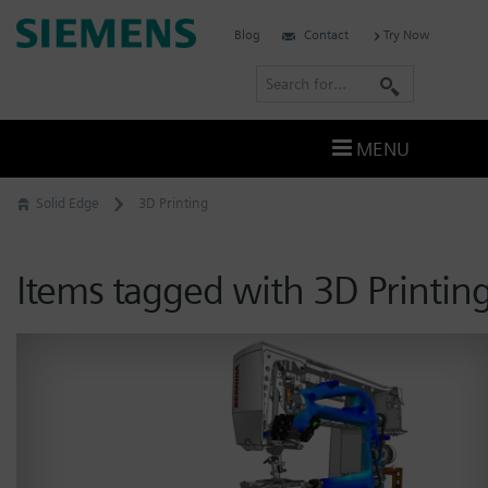
Skip
Siemens
Blog
Contact
Try Now
to
Software
content
S
e
a
MENU
r
c
Solid Edge
3D Printing
h
Items tagged with 3D Printin