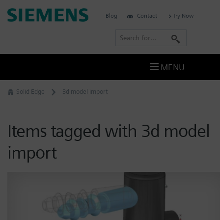
Skip
Siemens
Blog
Contact
Try Now
to
Software
content
S
e
a
MENU
r
c
Solid Edge
3d model import
h
Items tagged with 3d model
import