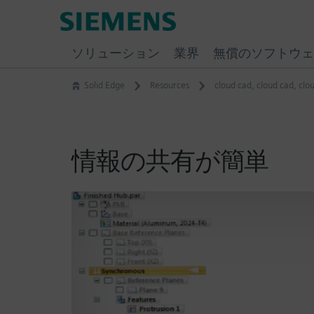
Skip
Siemens
to
Software
content
ソリューション
業界
無償のソフトウェ
Solid Edge
Resources
cloud cad
,
cloud cad
,
clo
情報の共有が簡単