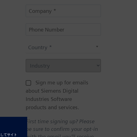
Country *
Sign me up for emails
about Siemens Digital
Industries Software
products and services.
First time signing up? Please
be sure to confirm your opt-in
with the email you'll receive