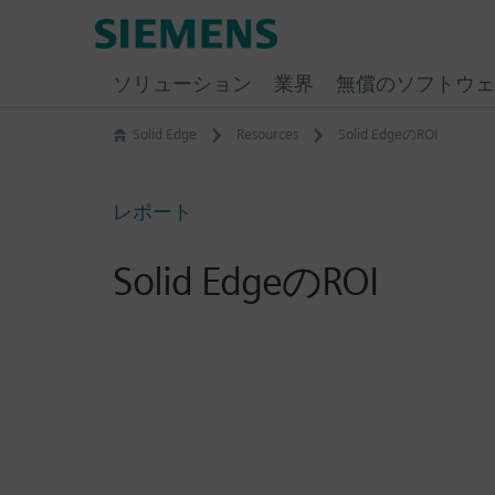
Skip
Siemens
to
Software
content
ソリューション
業界
無償のソフトウェ
Solid Edge
Resources
Solid EdgeのROI
レポート
Solid EdgeのROI