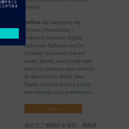
shortly.
Notice:
By supplying my
contact information, I
authorize Siemens Digital
Industries Software and its
affiliates to contact me via
email, phone, and postal mail
about its products and services
as described in detail here.
Please visit our
privacy policy
and
manage your preferences
.
初めてご登録する場合、登録直