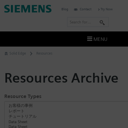
Skip
Siemens
Blog
Contact
Try Now
to
Software
content
S
e
a
MENU
r
c
Solid Edge
Resources
h
Resources Archive
Resource Types