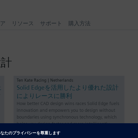
ア
リソース
サポート
購入方法
D設計
Ten Kate Racing | Netherlands
上
Solid Edgeを活用したより優れた設計
によりレースに勝利
計
How better CAD design wins races Solid Edge fuels
innovation and empowers you to design without
boundaries using synchronous technology, which
helps you design faster and more intelligently,
without the constraints of traditional 3D modeling.
Solid Edg…