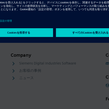
Company
C
Siemens Digital Industries Software
お客様の事例
C
ニュース
F