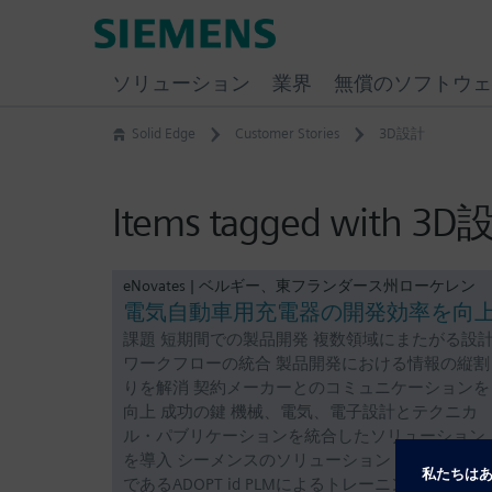
Skip
Siemens
to
Software
content
ソリューション
業界
無償のソフトウェ
Solid Edge
Customer Stories
3D設計
Items tagged with 3
eNovates | ベルギー、東フランダース州ローケレン
電気自動車用充電器の開発効率を向
課題 短期間での製品開発 複数領域にまたがる設
ワークフローの統合 製品開発における情報の縦割
りを解消 契約メーカーとのコミュニケーションを
向上 成功の鍵 機械、電気、電子設計とテクニカ
ル・パブリケーションを統合したソリューション
を導入 シーメンスのソリューション・パートナー
であるADOPT id PLMによるトレーニングやサポー