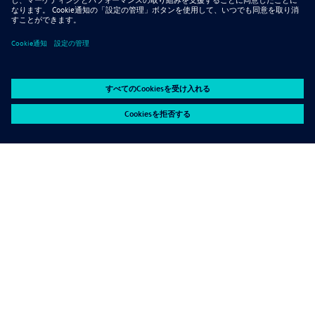
Katona Tamás – Enterprise Group +36 30 387
5217
Lépjen kapcsolatba velünk!