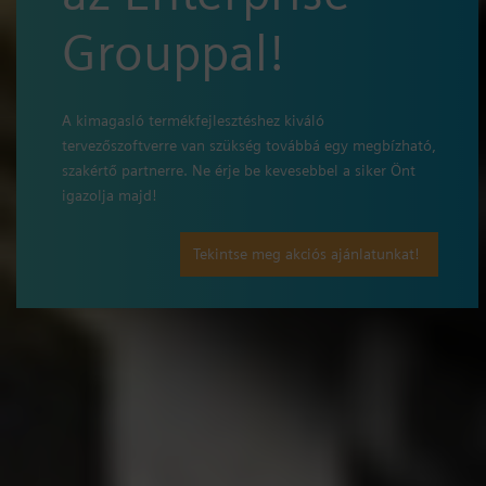
Grouppal!
A kimagasló termékfejlesztéshez kiváló
tervezőszoftverre van szükség továbbá egy megbízható,
szakértő partnerre. Ne érje be kevesebbel a siker Önt
igazolja majd!
Tekintse meg akciós ajánlatunkat!