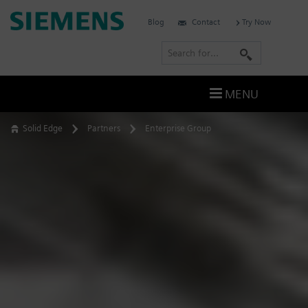
Skip
Siemens
Blog
Contact
Try Now
to
Software
content
S
e
a
MENU
r
c
Solid Edge
Partners
Enterprise Group
h