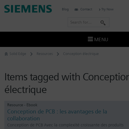
Skip
Siemens
Blog
Contact
Try Now
to
Digital
content
S
Industries
e
Software
a
–
MENU
Ingenuity
r
for
c
Solid Edge
Resources
Conception électrique
Life
h
Items tagged with Conceptio
électrique
Resource - Ebook
Conception de PCB : les avantages de la
collaboration
Conception de PCB Avec la complexité croissante des produits