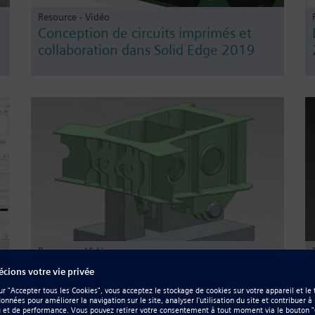
Resource - Vidéo
Conception de circuits imprimés et
collaboration dans Solid Edge 2019
Resource - Vidéo
CAMWorks for Solid Edge