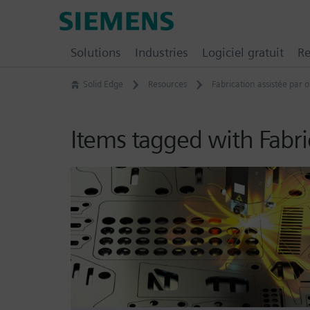
Skip
Siemens
to
Digital
content
Solutions
Industries
Logiciel gratuit
Re
Industries
Software
Solid Edge
Resources
Fabrication assistée par 
–
Ingenuity
for
Items tagged with Fabri
Life