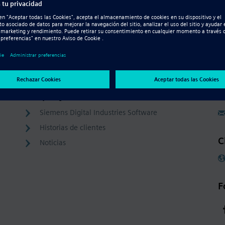
Company
C
Siemens Digital Industries Software
Historias de clientes
C
Noticias
F