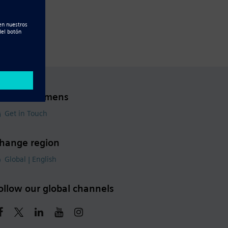
ontact Siemens
Get in Touch
hange region
Global | English
ollow our global channels