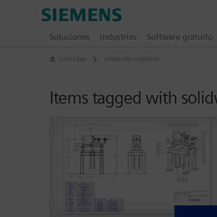
Skip
Siemens
to
Software
content
Soluciones
Industrias
Software gratuito
Solid Edge
solidworks migration
Items tagged with soli