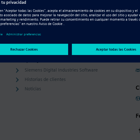
Company
C
Siemens Digital Industries Software
Historias de clientes
C
Noticias
F