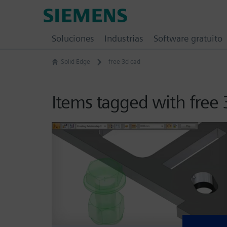
Skip
Siemens
to
Software
content
Soluciones
Industrias
Software gratuito
Solid Edge
free 3d cad
Items tagged with free 