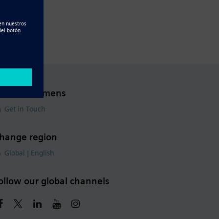
ontact Siemens
Get in Touch
hange region
Global | English
ollow our global channels